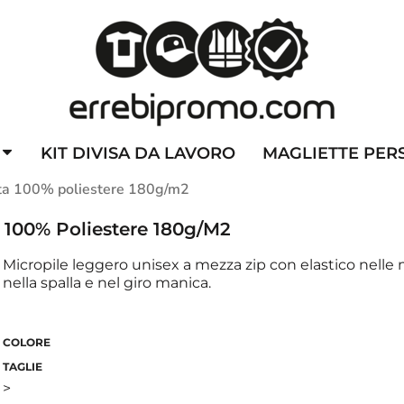
ZZATE
CAPPELLINI PERSONALIZZATI
ALTA VISIBILITA'
DIVI
KIT DIVISA DA LAVORO
MAGLIETTE PER
orta 100% poliestere 180g/m2
a 100% Poliestere 180g/m2
Micropile leggero unisex a mezza zip con elastico nelle 
nella spalla e nel giro manica.
COLORE
TAGLIE
>