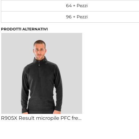
64 + Pezzi
96 + Pezzi
PRODOTTI ALTERNATIVI
R905X Result micropile PFC free zip corta ad asciugatura rapida 100% poliestere riciclato 165gr