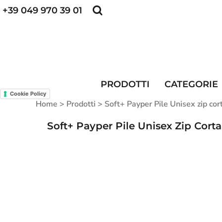
+39 049 970 39 01
POLO PERSONALIZZATE
FELPE PERSONALI
POLO PERSONALIZZATE
PRODOTTI
FELPE PERSONALIZZATE
CATEGORIE
CAPPELLINI PERSONALIZZATI
CATEGORIE
KIT DIVISA DA LAVORO
ALTA VISIBILITA'
PRODOTTI
CATEGORIE
MAGLIETTE PERSONALIZZATE
DIVISE RISTORAZIONE
Cookie Policy
Home
>
Prodotti
>
Soft+ Payper Pile Unisex zip c
CONTATTI
Soft+ Payper Pile Unisex Zip Cort
ACCESSO
REGISTRATI
CARRELLO: 0 ARTICOLO