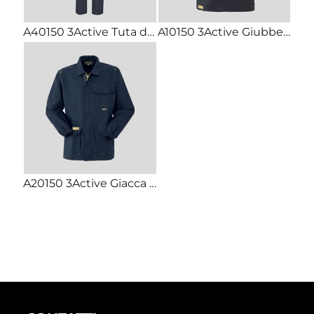
A40150 3Active Tuta da lavoro certificata antistatica antifiamma arco elettrico antiacido
A10150 3Active Giubbetto da lavoro certificato antistatico antifiamma arco elettrico antiacido
A20150 3Active Giacca da lavoro certificata antistatica antifiamma arco elettrico antiacido 75% cotone 24% poliestere 1% fibra conduttiva 260g