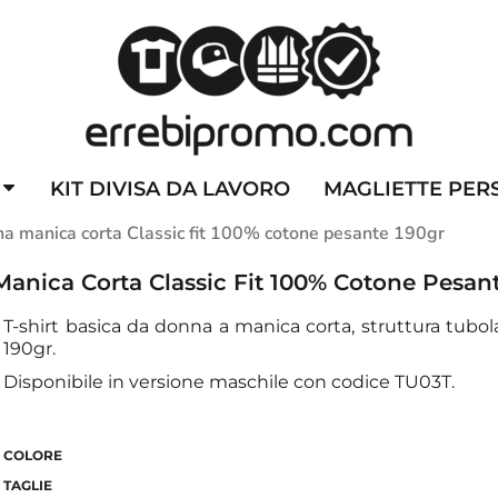
ZZATE
CAPPELLINI PERSONALIZZATI
ALTA VISIBILITA'
DIVI
KIT DIVISA DA LAVORO
MAGLIETTE PER
 manica corta Classic fit 100% cotone pesante 190gr
nica Corta Classic Fit 100% Cotone Pesan
T-shirt basica da donna a manica corta, struttura tubo
190gr.
Disponibile in versione maschile con codice TU03T.
COLORE
TAGLIE