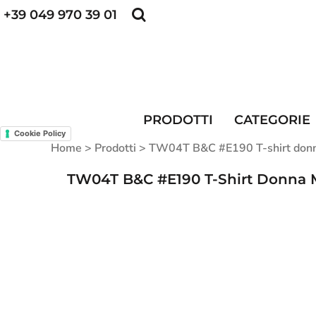
+39 049 970 39 01
POLO PERSONALIZZATE
FELPE PERSONALI
POLO PERSONALIZZATE
PRODOTTI
FELPE PERSONALIZZATE
CATEGORIE
CAPPELLINI PERSONALIZZATI
CATEGORIE
KIT DIVISA DA LAVORO
ALTA VISIBILITA'
PRODOTTI
CATEGORIE
MAGLIETTE PERSONALIZZATE
DIVISE RISTORAZIONE
Cookie Policy
Home
>
Prodotti
>
TW04T B&C #E190 T-shirt donna
CONTATTI
TW04T B&C #E190 T-Shirt Donna Ma
ACCESSO
REGISTRATI
CARRELLO: 0 ARTICOLO