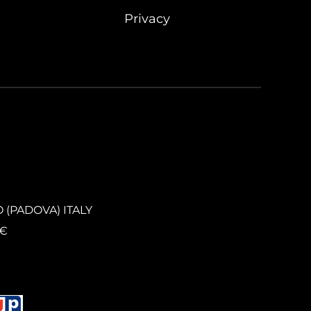
Privacy
O (PADOVA) ITALY
0€