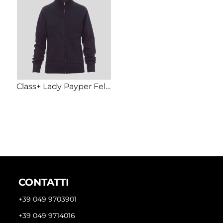
Class+ Lady Payper Felpa donna zip lunga in metallo Regular fit 70% cotone 30% poliestere 320gr
CONTATTI
+39 049 9703901
+39 049 9714016