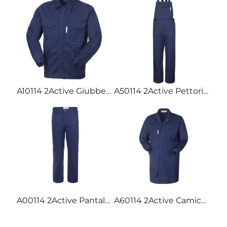
A10114 2Active Giubbetto da lavoro certificato antiacido e antistatico EN13034: 2009 EN1149-5: 2008
A50114 2Active Pettorina da lavoro certificato antiacido e antistatico EN13034: 2009 EN1149-5:
A00114 2Active Pantalone da lavoro certificato antiacido e antistatico EN13034: 2009 EN1149-5:
A60114 2Active Camice da lavoro certificato antiacido e antistatico EN13034: 2009 EN1149-5: 2008