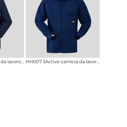
A20150 3Active Giacca da lavoro certificata antistatica antifiamma arco elettrico antiacido 75% cotone 24% poliestere 1% fibra conduttiva 260g
HH007 3Active camicia da lavoro certificata antistatica antifiamma antiacido