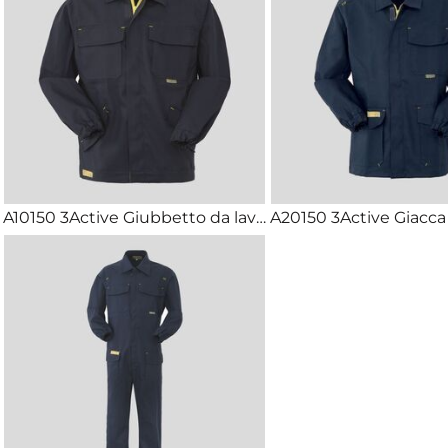
A10150 3Active Giubbetto da lavoro certificato antistatico antifiamma arco elettrico antiacido