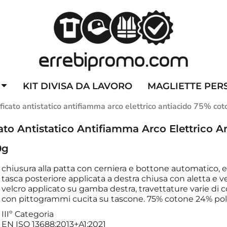
ZZATE
CAPPELLINI PERSONALIZZATI
ALTA VISIBILITA'
DIVI
KIT DIVISA DA LAVORO
MAGLIETTE PER
icato antistatico antifiamma arco elettrico antiacido 75% co
ato Antistatico Antifiamma Arco Elettrico 
0g
chiusura alla patta con cerniera e bottone automatico, ela
tasca posteriore applicata a destra chiusa con aletta e ve
velcro applicato su gamba destra, travettature varie di c
con pittogrammi cucita su tascone.
75% cotone 24% poli
IIIº Categoria
EN ISO 13688:2013+A1:2021