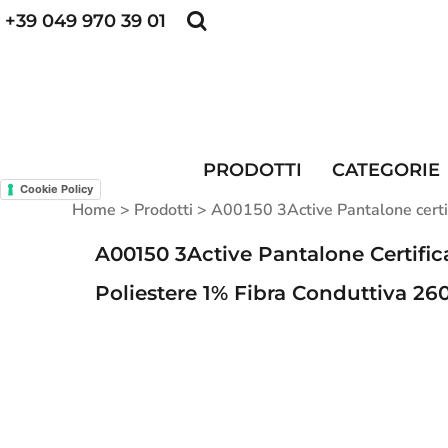
+39 049 970 39 01
POLO PERSONALIZZATE
FELPE PERSONALI
POLO PERSONALIZZATE
PRODOTTI
FELPE PERSONALIZZATE
CATEGORIE
CAPPELLINI PERSONALIZZATI
CATEGORIE
KIT DIVISA DA LAVORO
ALTA VISIBILITA'
PRODOTTI
CATEGORIE
MAGLIETTE PERSONALIZZATE
DIVISE RISTORAZIONE
Cookie Policy
Home
>
Prodotti
>
A00150 3Active Pantalone certif
CONTATTI
A00150 3Active Pantalone Certific
ACCESSO
Poliestere 1% Fibra Conduttiva 26
REGISTRATI
CARRELLO: 0 ARTICOLO