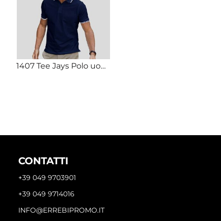
1407 Tee Jays Polo uomo Luxury bicolore 95% cotone organico certificato ring-spun, 5% elastane
CONTATTI
+39 049 9703901
+39 049 9714016
INFO@ERREBIPROMO.IT