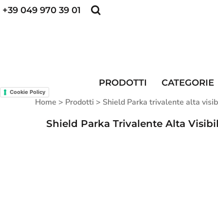
+39 049 970 39 01
POLO PERSONALIZZATE
FELPE PERSONALI
POLO PERSONALIZZATE
PRODOTTI
FELPE PERSONALIZZATE
CATEGORIE
CAPPELLINI PERSONALIZZATI
CATEGORIE
KIT DIVISA DA LAVORO
ALTA VISIBILITA'
PRODOTTI
CATEGORIE
MAGLIETTE PERSONALIZZATE
DIVISE RISTORAZIONE
Cookie Policy
Home
>
Prodotti
>
Shield Parka trivalente alta vi
CONTATTI
Shield Parka Trivalente Alta Visib
ACCESSO
REGISTRATI
CARRELLO: 0 ARTICOLO