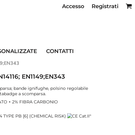
Accesso
Registrati
SE RISTORAZIONE
SONALIZZATE
CONTATTI
149;EN343
 EN14116; EN1149;EN343
mparsa; bande ignifughe, polsino regolabile
portabadge a scomparsa.
ATO + 2% FIBRA CARBONIO