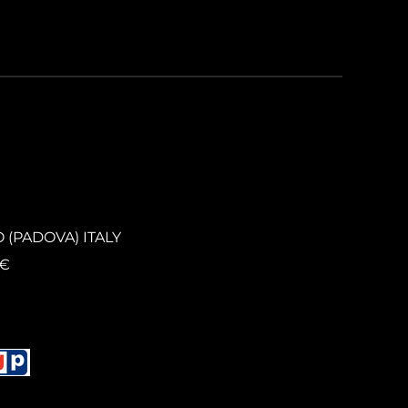
O (PADOVA) ITALY
0€