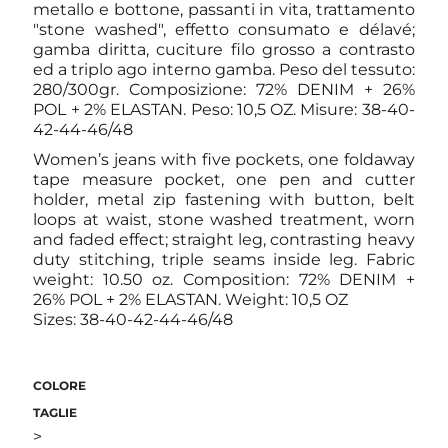
metallo e bottone, passanti in vita, trattamento
"stone washed", effetto consumato e délavé;
gamba diritta, cuciture filo grosso a contrasto
ed a triplo ago interno gamba. Peso del tessuto:
280/300gr. Composizione: 72% DENIM + 26%
POL + 2% ELASTAN. Peso: 10,5 OZ. Misure: 38-40-
42-44-46/48
Women’s jeans with five pockets, one foldaway
tape measure pocket, one pen and cutter
holder, metal zip fastening with button, belt
loops at waist, stone washed treatment, worn
and faded effect; straight leg, contrasting heavy
duty stitching, triple seams inside leg. Fabric
weight: 10.50 oz. Composition: 72% DENIM +
26% POL + 2% ELASTAN. Weight: 10,5 OZ
Sizes: 38-40-42-44-46/48
COLORE
TAGLIE
>