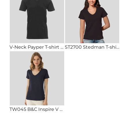
V-Neck Payper T-shirt scollo a V manica corta Regular fit 100% cotone 150gr
ST2700 Stedman T-shirt donna scollo a V manica corta 100% cotone 155gr
TW045 B&C Inspire V T-shirt donna scollo a V Senza etichetta Classic fit 100% cotone organico 140g