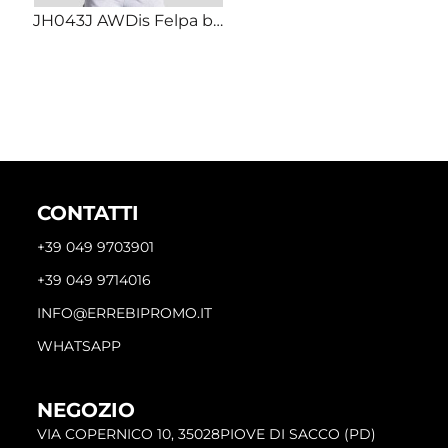
JH043J AWDis Felpa bambino modello college bicolore maniche a contrasto poli/cotone
CONTATTI
+39 049 9703901
+39 049 9714016
INFO@ERREBIPROMO.IT
WHATSAPP
NEGOZIO
VIA COPERNICO 10, 35028PIOVE DI SACCO (PD)