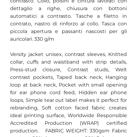
contrasto. Collo, polsini e cintura lavorati con
dettaglio a righe, chiusura con bottoni
automatici a contrasto. Tasche a filetto in
contrato, nastro di rinforzo al collo. Tasca con
piccola apertura e passanti nascosti per gli
auricolari. 330 g/m
Versity jacket unisex, contrast sleeves, Knitted
collar, cuffs and waistband with strip details,
Press-stud closure, Contrast studs, Welt
contrast pockets, Taped back neck, Hanging
loop at back neck, Pocket with small opening
for ear phone cord feed, Hidden ear phone
loops, Simple tear out label makes it perfect for
rebranding, Soft cotton faced fabric creates
ideal printing surface, Worldwide Responsible
Accredited Production (WRAP) certified
production. FABRIC WEIGHT: 330gsm Fabric