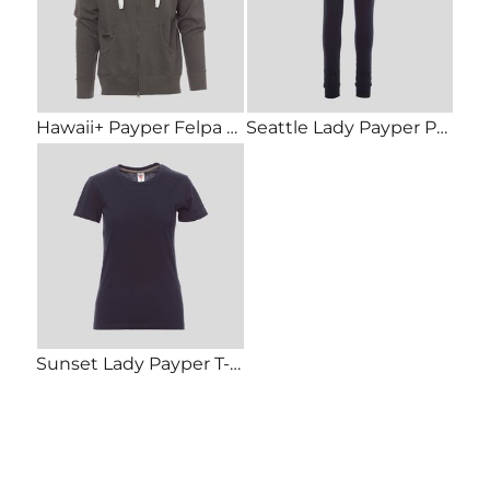
Hawaii+ Payper Felpa uomo leggera con cappuccio e zip e lacci in contrasto 80% cotone 20% poliestere
Seattle Lady Payper Pantalone donna in felpa rib su fondo e vita e lacci in contrasto garzato 70% cotone 30% poliestere 300gr
Sunset Lady Payper T-shirt da donna girocollo manica corta Regular fit 100% cotone 150gr