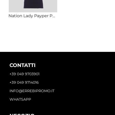
Nation Lady Payper Polo donna bandiera italiana su colletto e manica Regular fit 100% cotone piquet
CONTATTI
+39 049 9703901
+39 049 9714016
INFO@ERREBIPROMO.IT
WHATSAPP