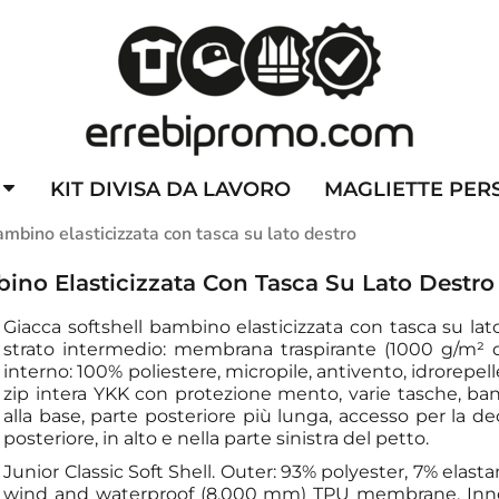
ZZATE
CAPPELLINI PERSONALIZZATI
ALTA VISIBILITA'
DIVI
KIT DIVISA DA LAVORO
MAGLIETTE PER
mbino elasticizzata con tasca su lato destro
bino Elasticizzata Con Tasca Su Lato Destro
Giacca softshell bambino elasticizzata con tasca su lat
strato intermedio: membrana traspirante (1000 g/m² 
interno: 100% poliestere, micropile, antivento, idrorepelle
zip intera YKK con protezione mento, varie tasche, ban
alla base, parte posteriore più lunga, accesso per la d
posteriore, in alto e nella parte sinistra del petto.
Junior Classic Soft Shell. Outer: 93% polyester, 7% elast
wind and waterproof (8,000 mm) TPU membrane. Inner: