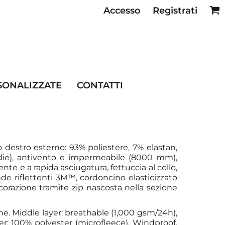
Accesso
Registrati
SE RISTORAZIONE
SONALIZZATE
CONTATTI
o destro esterno: 93% poliestere, 7% elastan,
die), antivento e impermeabile (8000 mm),
nte e a rapida asciugatura, fettuccia al collo,
de riflettenti 3M™, cordoncino elasticizzato
ecorazione tramite zip nascosta nella sezione
ane. Middle layer: breathable (1,000 gsm/24h),
 100% polyester (microfleece). Windproof,