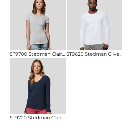
ST9700 Stedman Claire T-shirt donna manica corta Slim fit 95% cotone 5%elastan 170gr
ST9620 Stedman Clive T-Shirt manica lunga Slim fit 95% cotone 5% elastan 170gr
ST9720 Stedman Claire V T-Shirt donna scollo V manica lunga Slim fit 95% cotone 5% elastan 170gr