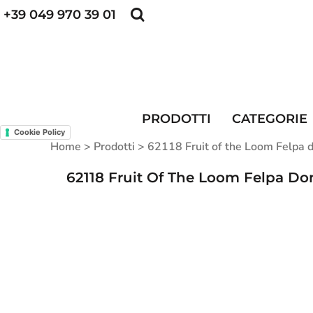
+39 049 970 39 01
POLO PERSONALIZZATE
FELPE PERSONALI
POLO PERSONALIZZATE
PRODOTTI
FELPE PERSONALIZZATE
CATEGORIE
CAPPELLINI PERSONALIZZATI
CATEGORIE
KIT DIVISA DA LAVORO
ALTA VISIBILITA'
PRODOTTI
CATEGORIE
MAGLIETTE PERSONALIZZATE
DIVISE RISTORAZIONE
Cookie Policy
Home
>
Prodotti
>
62118 Fruit of the Loom Felpa 
CONTATTI
62118 Fruit Of The Loom Felpa D
ACCESSO
REGISTRATI
CARRELLO: 0 ARTICOLO