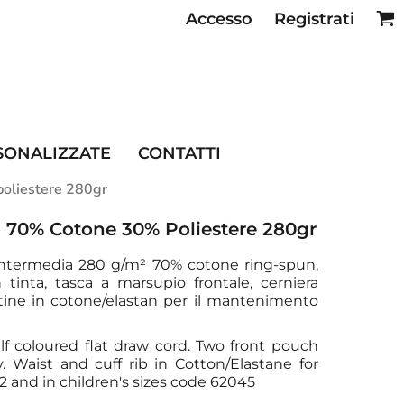
Accesso
Registrati
SE RISTORAZIONE
SONALIZZATE
CONTATTI
poliestere 280gr
 70% Cotone 30% Poliestere 280gr
ntermedia 280 g/m² 70% cotone ring-spun,
 tinta, tasca a marsupio frontale, cerniera
stine in cotone/elastan per il mantenimento
f coloured flat draw cord. Two front pouch
. Waist and cuff rib in Cotton/Elastane for
2 and in children's sizes code 62045