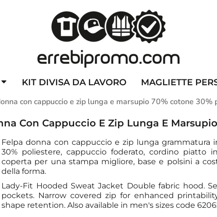
ZZATE
CAPPELLINI PERSONALIZZATI
ALTA VISIBILITA'
DIVI
KIT DIVISA DA LAVORO
MAGLIETTE PER
donna con cappuccio e zip lunga e marsupio 70% cotone 30% 
onna Con Cappuccio E Zip Lunga E Marsupio
Felpa donna con cappuccio e zip lunga grammatura i
30% poliestere, cappuccio foderato, cordino piatto in
coperta per una stampa migliore, base e polsini a co
della forma.
Lady-Fit Hooded Sweat Jacket Double fabric hood. Sel
pockets. Narrow covered zip for enhanced printability
shape retention.
Also available in men's sizes code 6206