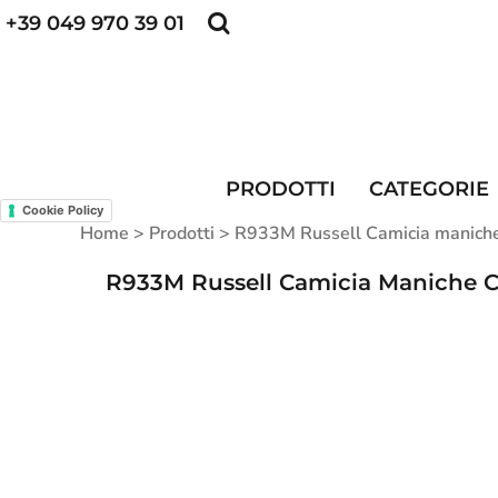
+39 049 970 39 01
POLO PERSONALIZZATE
FELPE PERSONALI
POLO PERSONALIZZATE
PRODOTTI
FELPE PERSONALIZZATE
CATEGORIE
CAPPELLINI PERSONALIZZATI
CATEGORIE
KIT DIVISA DA LAVORO
ALTA VISIBILITA'
PRODOTTI
CATEGORIE
MAGLIETTE PERSONALIZZATE
DIVISE RISTORAZIONE
Cookie Policy
Home
>
Prodotti
>
R933M Russell Camicia maniche
CONTATTI
R933M Russell Camicia Maniche 
ACCESSO
REGISTRATI
CARRELLO: 0 ARTICOLO