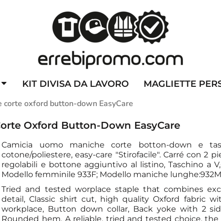
ZZATE
CAPPELLINI PERSONALIZZATI
ALTA VISIBILITA'
DIVI
KIT DIVISA DA LAVORO
MAGLIETTE PER
 corte oxford button-down EasyCare
Corte Oxford Button-Down EasyCare
Camicia uomo maniche corte botton-down e tasc
cotone/poliestere, easy-care "Stirofacile". Carré con 2 p
regolabili e bottone aggiuntivo al listino, Taschino a V,
Modello femminile 933F; Modello maniche lunghe:932M
Tried and tested worplace staple that combines exce
detail, Classic shirt cut, high quality Oxford fabric w
workplace, Button down collar, Back yoke with 2 sid
Rounded hem, A reliable, tried and tested choice, the 