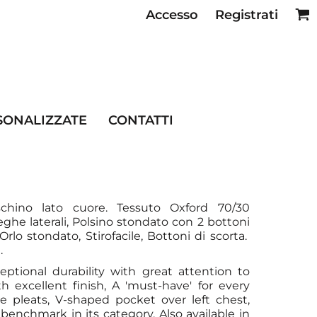
Accesso
Registrati
SE RISTORAZIONE
SONALIZZATE
CONTATTI
hino lato cuore. Tessuto Oxford 70/30
ieghe laterali, Polsino stondato con 2 bottoni
Orlo stondato, Stirofacile, Bottoni di scorta.
.
ptional durability with great attention to
ith excellent finish, A 'must-have' for every
e pleats, V-shaped pocket over left chest,
benchmark in its category. Also available in