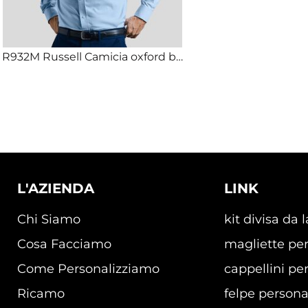
R932M Russell Camicia oxford button-down con taschino 70% cotone 30% poliestere Oxford 135g
L'AZIENDA
LINK
Chi Siamo
kit divisa da 
Cosa Facciamo
magliette per
Come Personalizziamo
cappellini per
Ricamo
felpe persona