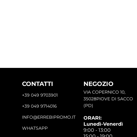
CONTATTI
NEGOZIO
VIA COPERNICO 10,
+39 049 9703901
35028PIOVE DI SACCO
(PD)
+39 049 9714016
INFO@ERREBIPROMO.IT
ORARI:
Lunedì-Venerdì
WHATSAPP
9:00 - 13:00
15:00 - 19:00