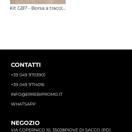
Kit GB7 - Borsa a tracolla porta borraccia + Bicchiere termico 900ml acciaio Stampa full color inclusa
CONTATTI
+39 049 9703901
+39 049 9714016
INFO@ERREBIPROMO.IT
WHATSAPP
NEGOZIO
VIA COPERNICO 10, 35028PIOVE DI SACCO (PD)