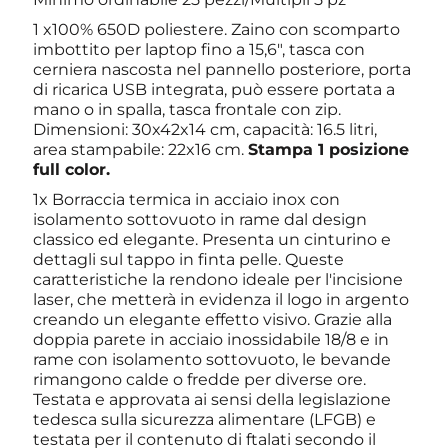
1 x100% 650D poliestere. Zaino con scomparto
imbottito per laptop fino a 15,6", tasca con
cerniera nascosta nel pannello posteriore, porta
di ricarica USB integrata, può essere portata a
mano o in spalla, tasca frontale con zip.
Dimensioni: 30x42x14 cm, capacità: 16.5 litri,
area stampabile: 22x16 cm.
Stampa 1 posizione
full color.
1x Borraccia termica in acciaio inox con
isolamento sottovuoto in rame dal design
classico ed elegante. Presenta un cinturino e
dettagli sul tappo in finta pelle. Queste
caratteristiche la rendono ideale per l'incisione
laser, che metterà in evidenza il logo in argento
creando un elegante effetto visivo. Grazie alla
doppia parete in acciaio inossidabile 18/8 e in
rame con isolamento sottovuoto, le bevande
rimangono calde o fredde per diverse ore.
Testata e approvata ai sensi della legislazione
tedesca sulla sicurezza alimentare (LFGB) e
testata per il contenuto di ftalati secondo il