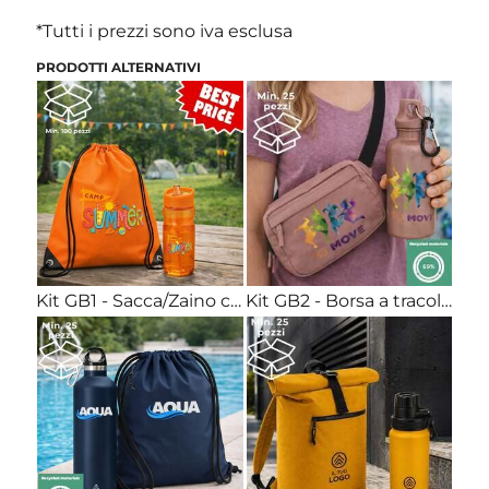
*
Tutti i prezzi sono iva esclusa
PRODOTTI ALTERNATIVI
Kit GB1 - Sacca/Zaino con Lacci+Borraccia 650ml Pet riciclabile Stampa full color inclusa
Kit GB2 - Borsa a tracolla tessuto GRS + Borraccia 400ml plastica riciclata RCS Stampa full color inclusa