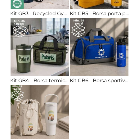
Kit GB3 - Recycled Gymsac con zip + Borraccia termica 500ml acciaio Stampa full color inclusa
Kit GB5 - Borsa porta pc roll-up + Borraccia termica 700ml acciaio Stampa full color inclusa
Kit GB4 - Borsa termica mini + Bicchiere termico 350ml acciaio Stampa full color inclusa
Kit GB6 - Borsa sportiva 30L + Borraccia termica 550ml acciaio Stampa full color inclusa