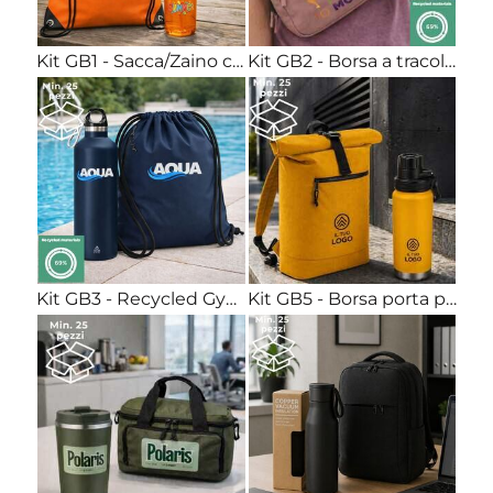
Kit GB1 - Sacca/Zaino con Lacci+Borraccia 650ml Pet riciclabile Stampa full color inclusa
Kit GB2 - Borsa a tracolla tessuto GRS + Borraccia 400ml plastica riciclata RCS Stampa full color inclusa
Kit GB3 - Recycled Gymsac con zip + Borraccia termica 500ml acciaio Stampa full color inclusa
Kit GB5 - Borsa porta pc roll-up + Borraccia termica 700ml acciaio Stampa full color inclusa