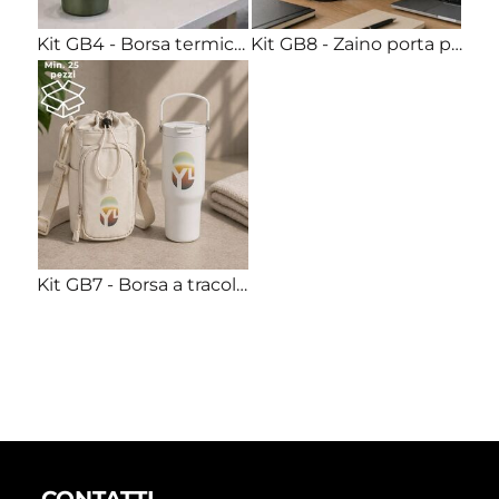
Kit GB4 - Borsa termica mini + Bicchiere termico 350ml acciaio Stampa full color inclusa
Kit GB8 - Zaino porta pc 15,6" + Borraccia termica 500ml acciaio Stampa full color inclusa
Kit GB7 - Borsa a tracolla porta borraccia + Bicchiere termico 900ml acciaio Stampa full color inclusa
CONTATTI