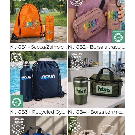
Kit GB1 - Sacca/Zaino con Lacci+Borraccia 650ml Pet riciclabile Stampa full color inclusa
Kit GB2 - Borsa a tracolla tessuto GRS + Borraccia 400ml plastica riciclata RCS Stampa full color inclusa
Kit GB3 - Recycled Gymsac con zip + Borraccia termica 500ml acciaio Stampa full color inclusa
Kit GB4 - Borsa termica mini + Bicchiere termico 350ml acciaio Stampa full color inclusa