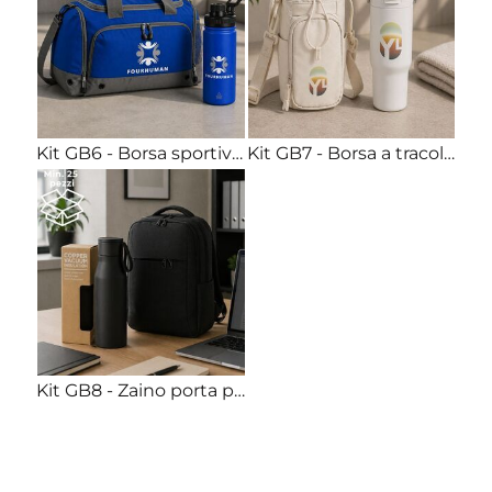
Kit GB6 - Borsa sportiva 30L + Borraccia termica 550ml acciaio Stampa full color inclusa
Kit GB7 - Borsa a tracolla porta borraccia + Bicchiere termico 900ml acciaio Stampa full color inclusa
Kit GB8 - Zaino porta pc 15,6" + Borraccia termica 500ml acciaio Stampa full color inclusa