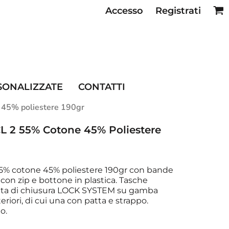
Accesso
Registrati
SE RISTORAZIONE
SONALIZZATE
CONTATTI
e 45% poliestere 190gr
CL 2 55% Cotone 45% Poliestere
2 55% cotone 45% poliestere 190gr con bande
a con zip e bottone in plastica. Tasche
patta di chiusura LOCK SYSTEM su gamba
riori, di cui una con patta e strappo.
o.