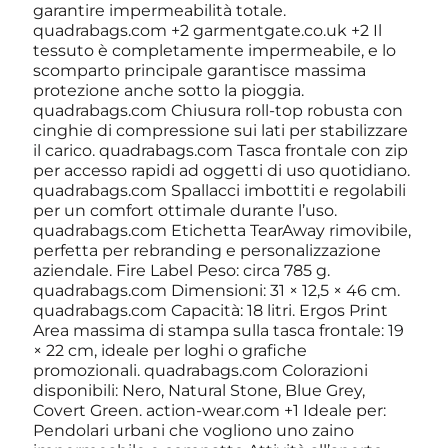
garantire impermeabilità totale.
quadrabags.com +2 garmentgate.co.uk +2 Il
tessuto è completamente impermeabile, e lo
scomparto principale garantisce massima
protezione anche sotto la pioggia.
quadrabags.com Chiusura roll-top robusta con
cinghie di compressione sui lati per stabilizzare
il carico. quadrabags.com Tasca frontale con zip
per accesso rapidi ad oggetti di uso quotidiano.
quadrabags.com Spallacci imbottiti e regolabili
per un comfort ottimale durante l’uso.
quadrabags.com Etichetta TearAway rimovibile,
perfetta per rebranding e personalizzazione
aziendale. Fire Label Peso: circa 785 g.
quadrabags.com Dimensioni: 31 × 12,5 × 46 cm.
quadrabags.com Capacità: 18 litri. Ergos Print
Area massima di stampa sulla tasca frontale: 19
× 22 cm, ideale per loghi o grafiche
promozionali. quadrabags.com Colorazioni
disponibili: Nero, Natural Stone, Blue Grey,
Covert Green. action-wear.com +1 Ideale per:
Pendolari urbani che vogliono uno zaino