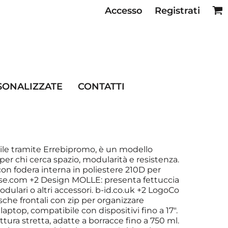
Accesso
Registrati
SE RISTORAZIONE
SONALIZZATE
CONTATTI
ile tramite Errebipromo, è un modello
 per chi cerca spazio, modularità e resistenza.
 con fodera interna in poliestere 210D per
ase.com +2 Design MOLLE: presenta fettuccia
dulari o altri accessori. b-id.co.uk +2 LogoCo
sche frontali con zip per organizzare
ptop, compatibile con dispositivi fino a 17″.
tura stretta, adatte a borracce fino a 750 ml.