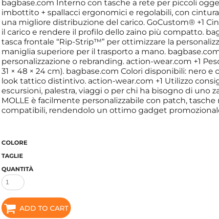
bagbase.com Interno con tasche a rete per piccoli ogge
imbottito + spallacci ergonomici e regolabili, con cint
una migliore distribuzione del carico. GoCustom® +1 Cing
il carico e rendere il profilo dello zaino più compatto
tasca frontale “Rip-Strip™” per ottimizzare la personal
maniglia superiore per il trasporto a mano. bagbase.com
personalizzazione o rebranding. action-wear.com +1 Peso ci
31 × 48 × 24 cm). bagbase.com Colori disponibili: nero 
look tattico distintivo. action-wear.com +1 Utilizzo consigl
escursioni, palestra, viaggi o per chi ha bisogno di uno 
MOLLE è facilmente personalizzabile con patch, tasche
compatibili, rendendolo un ottimo gadget promozionale
COLORE
TAGLIE
QUANTITÀ
ADD TO CART