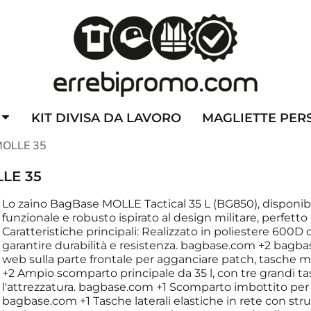
ZZATE
CAPPELLINI PERSONALIZZATI
ALTA VISIBILITA'
DIVI
KIT DIVISA DA LAVORO
MAGLIETTE PER
MOLLE 35
LLE 35
Lo zaino BagBase MOLLE Tactical 35 L (BG850), disponib
funzionale e robusto ispirato al design militare, perfetto
Caratteristiche principali: Realizzato in poliestere 600D
garantire durabilità e resistenza. bagbase.com +2 bagb
web sulla parte frontale per agganciare patch, tasche mo
+2 Ampio scomparto principale da 35 l, con tre grandi ta
l'attrezzatura. bagbase.com +1 Scomparto imbottito per la
bagbase.com +1 Tasche laterali elastiche in rete con strut