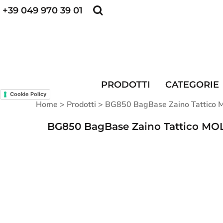
+39 049 970 39 01
POLO PERSONALIZZATE
FELPE PERSONALI
POLO PERSONALIZZATE
PRODOTTI
FELPE PERSONALIZZATE
CATEGORIE
CAPPELLINI PERSONALIZZATI
CATEGORIE
KIT DIVISA DA LAVORO
ALTA VISIBILITA'
PRODOTTI
CATEGORIE
MAGLIETTE PERSONALIZZATE
DIVISE RISTORAZIONE
Cookie Policy
Home
>
Prodotti
>
BG850 BagBase Zaino Tattico 
CONTATTI
BG850 BagBase Zaino Tattico MO
ACCESSO
REGISTRATI
CARRELLO: 0 ARTICOLO