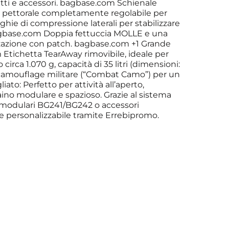
tti e accessori. bagbase.com Schienale
ura pettorale completamente regolabile per
hie di compressione laterali per stabilizzare
. bagbase.com Doppia fettuccia MOLLE e una
izzazione con patch. bagbase.com +1 Grande
 Etichetta TearAway rimovibile, ideale per
rca 1.070 g, capacità di 35 litri (dimensioni:
e camouflage militare (“Combat Camo”) per un
iato: Perfetto per attività all’aperto,
zaino modulare e spazioso. Grazie al sistema
 modulari BG241/BG242 o accessori
 personalizzabile tramite Errebipromo.