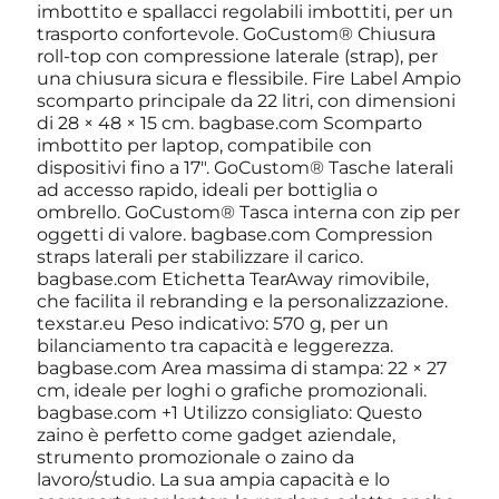
imbottito e spallacci regolabili imbottiti, per un
trasporto confortevole. GoCustom® Chiusura
roll-top con compressione laterale (strap), per
una chiusura sicura e flessibile. Fire Label Ampio
scomparto principale da 22 litri, con dimensioni
di 28 × 48 × 15 cm. bagbase.com Scomparto
imbottito per laptop, compatibile con
dispositivi fino a 17". GoCustom® Tasche laterali
ad accesso rapido, ideali per bottiglia o
ombrello. GoCustom® Tasca interna con zip per
oggetti di valore. bagbase.com Compression
straps laterali per stabilizzare il carico.
bagbase.com Etichetta TearAway rimovibile,
che facilita il rebranding e la personalizzazione.
texstar.eu Peso indicativo: 570 g, per un
bilanciamento tra capacità e leggerezza.
bagbase.com Area massima di stampa: 22 × 27
cm, ideale per loghi o grafiche promozionali.
bagbase.com +1 Utilizzo consigliato: Questo
zaino è perfetto come gadget aziendale,
strumento promozionale o zaino da
lavoro/studio. La sua ampia capacità e lo