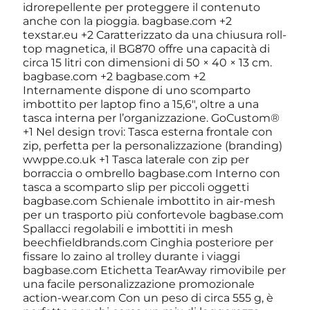
idrorepellente per proteggere il contenuto
anche con la pioggia. bagbase.com +2
texstar.eu +2 Caratterizzato da una chiusura roll-
top magnetica, il BG870 offre una capacità di
circa 15 litri con dimensioni di 50 × 40 × 13 cm.
bagbase.com +2 bagbase.com +2
Internamente dispone di uno scomparto
imbottito per laptop fino a 15,6″, oltre a una
tasca interna per l’organizzazione. GoCustom®
+1 Nel design trovi: Tasca esterna frontale con
zip, perfetta per la personalizzazione (branding)
wwppe.co.uk +1 Tasca laterale con zip per
borraccia o ombrello bagbase.com Interno con
tasca a scomparto slip per piccoli oggetti
bagbase.com Schienale imbottito in air-mesh
per un trasporto più confortevole bagbase.com
Spallacci regolabili e imbottiti in mesh
beechfieldbrands.com Cinghia posteriore per
fissare lo zaino al trolley durante i viaggi
bagbase.com Etichetta TearAway rimovibile per
una facile personalizzazione promozionale
action-wear.com Con un peso di circa 555 g, è