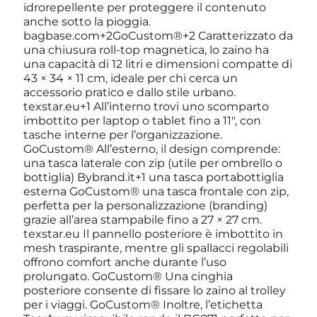
idrorepellente per proteggere il contenuto
anche sotto la pioggia.
bagbase.com+2GoCustom®+2 Caratterizzato da
una chiusura roll-top magnetica, lo zaino ha
una capacità di 12 litri e dimensioni compatte di
43 × 34 × 11 cm, ideale per chi cerca un
accessorio pratico e dallo stile urbano.
texstar.eu+1 All’interno trovi uno scomparto
imbottito per laptop o tablet fino a 11″, con
tasche interne per l’organizzazione.
GoCustom® All’esterno, il design comprende:
una tasca laterale con zip (utile per ombrello o
bottiglia) Bybrand.it+1 una tasca portabottiglia
esterna GoCustom® una tasca frontale con zip,
perfetta per la personalizzazione (branding)
grazie all’area stampabile fino a 27 × 27 cm.
texstar.eu Il pannello posteriore è imbottito in
mesh traspirante, mentre gli spallacci regolabili
offrono comfort anche durante l’uso
prolungato. GoCustom® Una cinghia
posteriore consente di fissare lo zaino al trolley
per i viaggi. GoCustom® Inoltre, l’etichetta