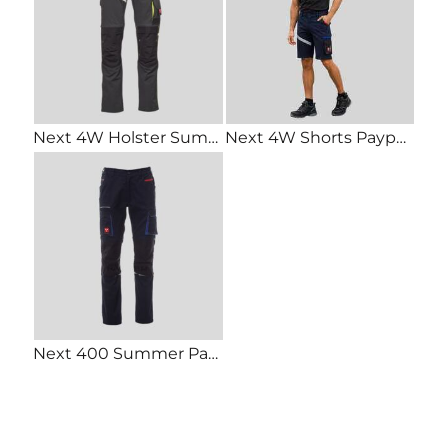
Next 4W Holster Summer Pantalone unisex estivo elasticizzato con tasche flottanti 90% nylon 10% elastan 170gr
Next 4W Shorts Payper Bermuda unisex multitasche con elastici in vita 90% nylon 10% elastan 170gr
Next 400 Summer Payper Pantalone multitasca estivo stretch 50% poliestere 26% Cotone 24% elastomultiestere 210g