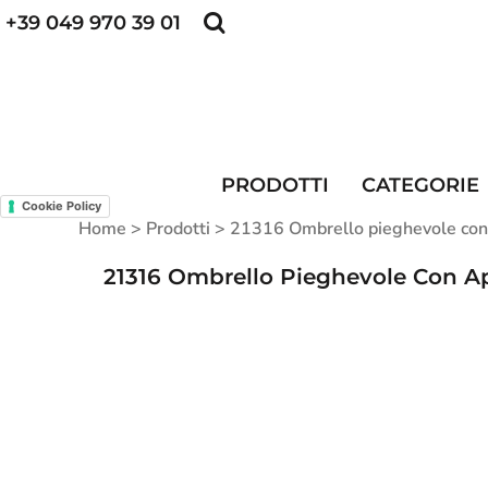
+39 049 970 39 01
POLO PERSONALIZZATE
FELPE PERSONALI
POLO PERSONALIZZATE
PRODOTTI
FELPE PERSONALIZZATE
CATEGORIE
CAPPELLINI PERSONALIZZATI
CATEGORIE
KIT DIVISA DA LAVORO
ALTA VISIBILITA'
PRODOTTI
CATEGORIE
MAGLIETTE PERSONALIZZATE
DIVISE RISTORAZIONE
Cookie Policy
Home
>
Prodotti
>
21316 Ombrello pieghevole con
CONTATTI
21316 Ombrello Pieghevole Con A
ACCESSO
REGISTRATI
CARRELLO: 0 ARTICOLO