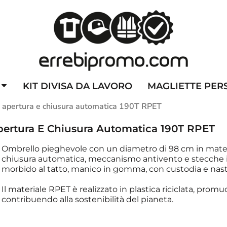
ZZATE
CAPPELLINI PERSONALIZZATI
ALTA VISIBILITA'
DIVI
KIT DIVISA DA LAVORO
MAGLIETTE PER
 apertura e chiusura automatica 190T RPET
pertura E Chiusura Automatica 190T RPET
Ombrello pieghevole con un diametro di 98 cm in materi
chiusura automatica, meccanismo antivento e stecche in
morbido al tatto, manico in gomma, con custodia e nast
Il materiale RPET è realizzato in plastica riciclata, promuov
contribuendo alla sostenibilità del pianeta.