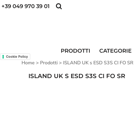
+39 049 970 39 01
POLO PERSONALIZZATE
FELPE PERSONALI
POLO PERSONALIZZATE
PRODOTTI
FELPE PERSONALIZZATE
CATEGORIE
CAPPELLINI PERSONALIZZATI
CATEGORIE
KIT DIVISA DA LAVORO
ALTA VISIBILITA'
PRODOTTI
CATEGORIE
MAGLIETTE PERSONALIZZATE
DIVISE RISTORAZIONE
Cookie Policy
Home
>
Prodotti
>
ISLAND UK s ESD S3S CI FO SR
CONTATTI
ISLAND UK S ESD S3S CI FO SR
ACCESSO
REGISTRATI
CARRELLO: 0 ARTICOLO