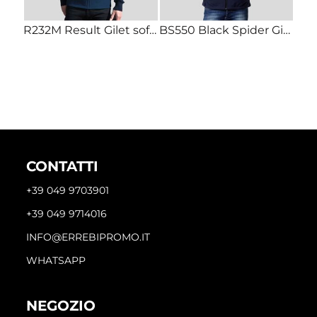
R232M Result Gilet softshell uomo 2 Strati dettaglia a contrasto interno micropile
BS550 Black Spider Giacca Softshell Uomo a 2 strati 96% Poliestere 4% Elastane
CONTATTI
+39 049 9703901
+39 049 9714016
INFO@ERREBIPROMO.IT
WHATSAPP
NEGOZIO