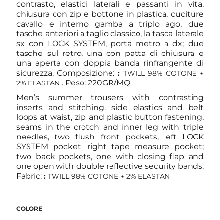
contrasto, elastici laterali e passanti in vita,
chiusura con zip e bottone in plastica, cuciture
cavallo e interno gamba a triplo ago, due
tasche anteriori a taglio classico, la tasca laterale
sx con LOCK SYSTEM, porta metro a dx; due
tasche sul retro, una con patta di chiusura e
una aperta con doppia banda rinfrangente di
sicurezza. Composizione:
:
TWILL 98% COTONE +
. Peso: 220GR/MQ
2% ELASTAN
Men’s summer trousers with contrasting
inserts and stitching, side elastics and belt
loops at waist, zip and plastic button fastening,
seams in the crotch and inner leg with triple
needles, two flush front pockets, left LOCK
SYSTEM pocket, right tape measure pocket;
two back pockets, one with closing flap and
one open with double reflective security bands.
Fabric:
:
TWILL 98% COTONE + 2% ELASTAN
COLORE