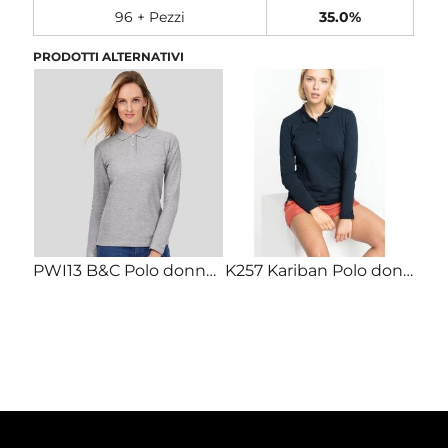
96 + Pezzi
35.0%
PRODOTTI ALTERNATIVI
PWI13 B&C Polo donna maniche lunghe due bottoni 100% cotone 180gr
K257 Kariban Polo donna maniche lunghe 100% cotone gr 180