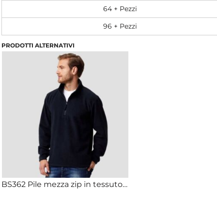
64 + Pezzi
96 + Pezzi
PRODOTTI ALTERNATIVI
BS362 Pile mezza zip in tessuto anti pilling e polsini elasticizzati 100% poliestere 290gr