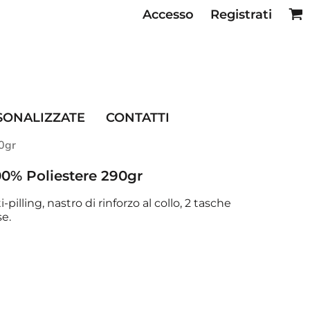
Accesso
Registrati
SE RISTORAZIONE
SONALIZZATE
CONTATTI
90gr
100% Poliestere 290gr
pilling, nastro di rinforzo al collo, 2 tasche
se.