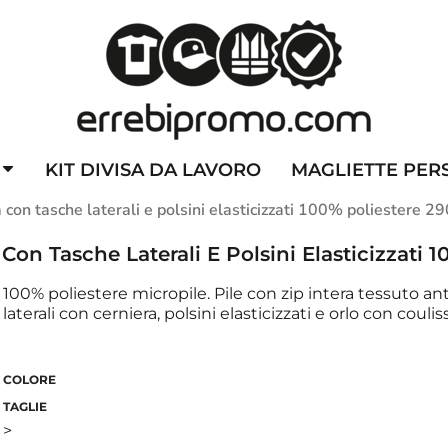
ZZATE
CAPPELLINI PERSONALIZZATI
ALTA VISIBILITA'
DIVI
KIT DIVISA DA LAVORO
MAGLIETTE PER
 con tasche laterali e polsini elasticizzati 100% poliestere 2
on Tasche Laterali E Polsini Elasticizzati 
100% poliestere micropile. Pile con zip intera tessuto anti-
laterali con cerniera, polsini elasticizzati e orlo con coulis
COLORE
TAGLIE
>