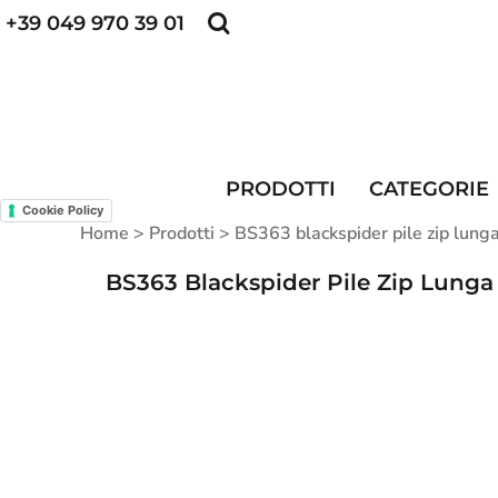
+39 049 970 39 01
POLO PERSONALIZZATE
FELPE PERSONALI
POLO PERSONALIZZATE
PRODOTTI
FELPE PERSONALIZZATE
CATEGORIE
CAPPELLINI PERSONALIZZATI
CATEGORIE
KIT DIVISA DA LAVORO
ALTA VISIBILITA'
PRODOTTI
CATEGORIE
MAGLIETTE PERSONALIZZATE
DIVISE RISTORAZIONE
Cookie Policy
Home
>
Prodotti
>
BS363 blackspider pile zip lunga
CONTATTI
BS363 Blackspider Pile Zip Lunga C
ACCESSO
REGISTRATI
CARRELLO: 0 ARTICOLO