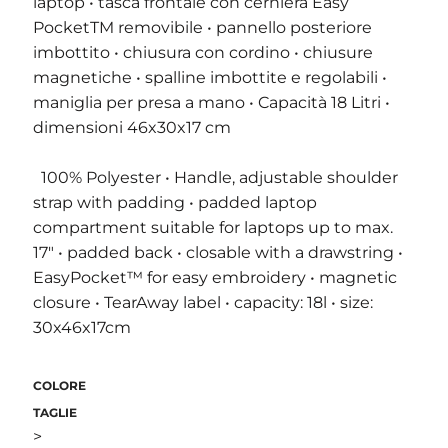
laptop • tasca frontale con cerniera Easy
PocketTM removibile • pannello posteriore
imbottito • chiusura con cordino • chiusure
magnetiche • spalline imbottite e regolabili •
maniglia per presa a mano • Capacità 18 Litri •
dimensioni 46x30x17 cm
100% Polyester • Handle, adjustable shoulder
strap with padding • padded laptop
compartment suitable for laptops up to max.
17" • padded back • closable with a drawstring •
EasyPocket™ for easy embroidery • magnetic
closure • TearAway label • capacity: 18l • size:
30x46x17cm
COLORE
TAGLIE
>