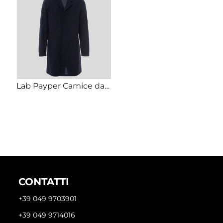
Lab Payper Camice da lavoro leggero abbottonatura coperta 50% cotone 50% poliestere 175gr
CONTATTI
+39 049 9703901
+39 049 9714016