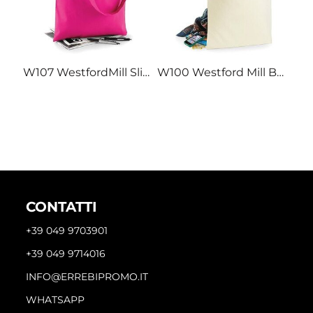
W107 WestfordMill Sling Tote Shopper manico lungo a tracolla 100% cotone 140gr
W100 Westford Mill Budget Promo Bag for Life Shopper in 100% cotone 42x38 manici corti
CONTATTI
+39 049 9703901
+39 049 9714016
INFO@ERREBIPROMO.IT
WHATSAPP