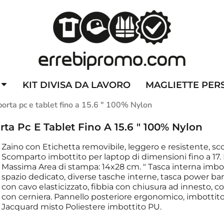
ZZATE
CAPPELLINI PERSONALIZZATI
ALTA VISIBILITA'
DIVI
KIT DIVISA DA LAVORO
MAGLIETTE PER
rta pc e tablet fino a 15.6 " 100% Nylon
a Pc E Tablet Fino A 15.6 " 100% Nylon
Zaino con Etichetta removibile, leggero e resistente, sc
Scomparto imbottito per laptop di dimensioni fino a 17. D
Massima Area di stampa: 14x28 cm. " Tasca interna imbott
spazio dedicato, diverse tasche interne, tasca power bank
con cavo elasticizzato, fibbia con chiusura ad innesto,
con cerniera. Pannello posteriore ergonomico, imbottito,
Jacquard misto Poliestere imbottito PU.