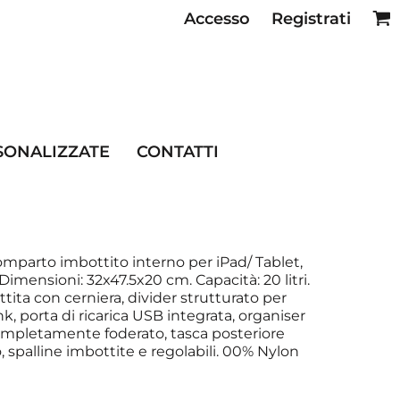
Accesso
Registrati
SE RISTORAZIONE
SONALIZZATE
CONTATTI
omparto imbottito interno per iPad/ Tablet,
imensioni: 32x47.5x20 cm. Capacità: 20 litri.
ita con cerniera, divider strutturato per
, porta di ricarica USB integrata, organiser
 completamente foderato, tasca posteriore
 spalline imbottite e regolabili. 00% Nylon