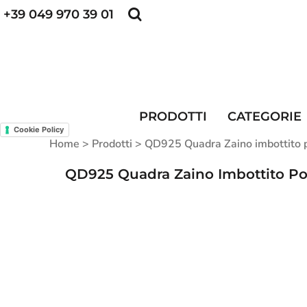
+39 049 970 39 01
POLO PERSONALIZZATE
FELPE PERSONALI
POLO PERSONALIZZATE
PRODOTTI
FELPE PERSONALIZZATE
CATEGORIE
CAPPELLINI PERSONALIZZATI
CATEGORIE
KIT DIVISA DA LAVORO
ALTA VISIBILITA'
PRODOTTI
CATEGORIE
MAGLIETTE PERSONALIZZATE
DIVISE RISTORAZIONE
Cookie Policy
Home
>
Prodotti
>
QD925 Quadra Zaino imbottito po
CONTATTI
QD925 Quadra Zaino Imbottito Port
ACCESSO
REGISTRATI
CARRELLO: 0 ARTICOLO