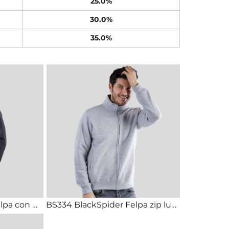
25.0%
30.0%
35.0%
BS330 Black Spider Felpa con maniche raglan zip corta 70% cotone, 30% poliestere 280g
BS334 BlackSpider Felpa zip lunga felpata con tasche 70% cotone, 30% poliestere 280g