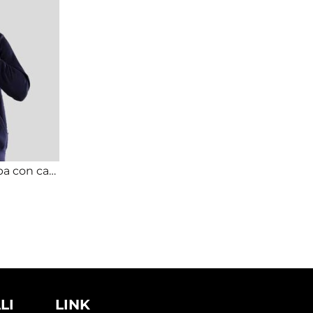
BS333 BlackSpider felpa con cappuccio e zip lunga 70% cotone 30% poliestere 280g
LI
LINK