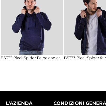
BS332 BlackSpider Felpa con cappuccio e tasche 70% cotone 30% poliestere 280g
L'AZIENDA
CONDIZIONI GENERA