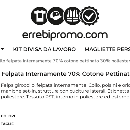
ZZATE
CAPPELLINI PERSONALIZZATI
ALTA VISIBILITA'
DIVI
KIT DIVISA DA LAVORO
MAGLIETTE PER
llo felpata internamente 70% cotone pettinato 30% polieste
o Felpata Internamente 70% Cotone Pettinat
Felpa girocollo, felpata internamente. Collo, polsini e orlo 
maniche set-in, struttura con cuciture laterali. Etichet
poliestere. Tessuto PST: interno in poliestere ed estern
COLORE
TAGLIE