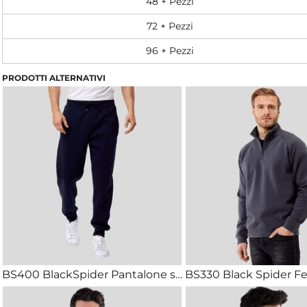
48 + Pezzi
72 + Pezzi
96 + Pezzi
PRODOTTI ALTERNATIVI
BS400 BlackSpider Pantalone sportivo felpato internamente con tasche laterali a filetto