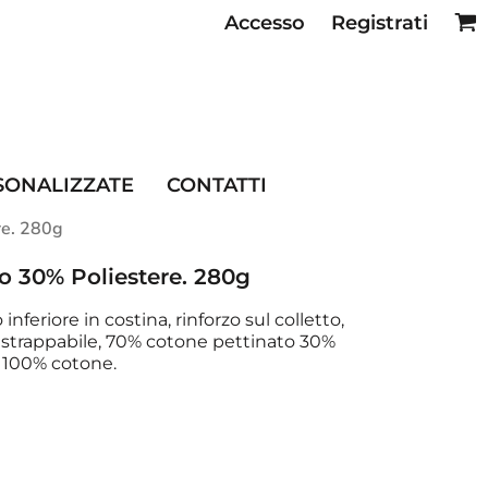
Accesso
Registrati
SE RISTORAZIONE
SONALIZZATE
CONTATTI
re. 280g
o 30% Poliestere. 280g
inferiore in costina, rinforzo sul colletto,
ta strappabile, 70% cotone pettinato 30%
o 100% cotone.