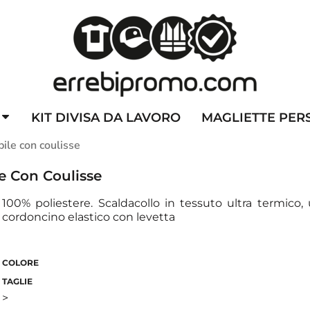
ZZATE
CAPPELLINI PERSONALIZZATI
ALTA VISIBILITA'
DIVI
KIT DIVISA DA LAVORO
MAGLIETTE PER
ile con coulisse
e Con Coulisse
100% poliestere. Scaldacollo in tessuto ultra termico,
cordoncino elastico con levetta
COLORE
TAGLIE
>