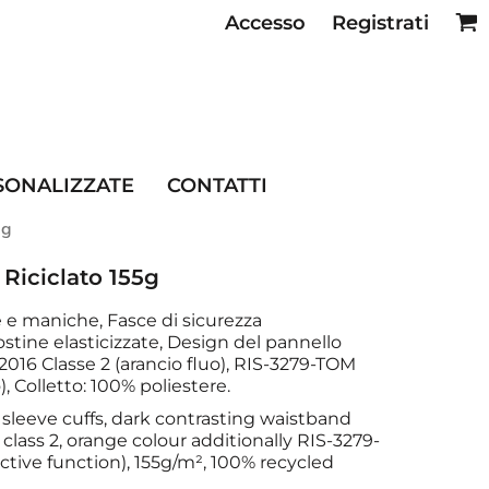
Accesso
Registrati
SE RISTORAZIONE
SONALIZZATE
CONTATTI
5g
 Riciclato 155g
le e maniche, Fasce di sicurezza
ostine elasticizzate, Design del pannello
2016 Classe 2 (arancio fluo), RIS-3279-TOM
), Colletto: 100% poliestere.
d sleeve cuffs, dark contrasting waistband
 class 2, orange colour additionally RIS-3279-
ective function), 155g/m², 100% recycled