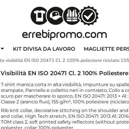
ZZATE
CAPPELLINI PERSONALIZZATI
ALTA VISIBILITA'
DIVI
KIT DIVISA DA LAVORO
MAGLIETTE PER
ta visibilità EN ISO 20471 Cl. 2 100% poliestere riciclato 15
Visibilità EN ISO 20471 Cl. 2 100% Poliestere
T-shirt manica corta in alta visibilità, Impunture su spal
stampate, Pannello e colletto neri in contrasto, Collo a c
scuro per mascherare lo sporco, EN ISO 20471: 2013 + A1: 
Classe 2 (arancio fluo), 155 g/m², 100% poliestere (riciclato
Rib knit collar, decorative stitching on the shoulder an
and collar, High Tech stretch, EN ISO 20471: 2013 A1: 2016
TOM class 2, soft printed safety reflectors (without prot
polyester, collar: 100% polyester