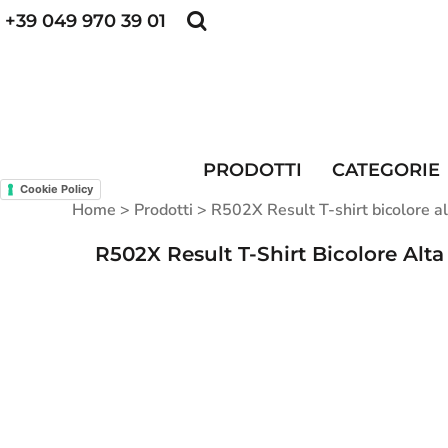
+39 049 970 39 01
POLO PERSONALIZZATE
FELPE PERSONALI
POLO PERSONALIZZATE
PRODOTTI
FELPE PERSONALIZZATE
CATEGORIE
CAPPELLINI PERSONALIZZATI
CATEGORIE
KIT DIVISA DA LAVORO
ALTA VISIBILITA'
PRODOTTI
CATEGORIE
MAGLIETTE PERSONALIZZATE
DIVISE RISTORAZIONE
Cookie Policy
Home
>
Prodotti
>
R502X Result T-shirt bicolore al
CONTATTI
R502X Result T-Shirt Bicolore Alta 
ACCESSO
REGISTRATI
CARRELLO: 0 ARTICOLO