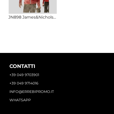
JN898 James&Nicholson Pile uomo lavorato a maglia bicolore melangiato zip lunga 280gr
CONTATTI
+39 049 9703901
+39 049 9714016
INFO@ERREBIPROMO.IT
WHATSAPP