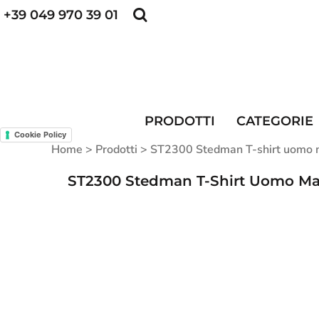
+39 049 970 39 01
POLO PERSONALIZZATE
FELPE PERSONALI
POLO PERSONALIZZATE
PRODOTTI
FELPE PERSONALIZZATE
CATEGORIE
CAPPELLINI PERSONALIZZATI
CATEGORIE
KIT DIVISA DA LAVORO
ALTA VISIBILITA'
PRODOTTI
CATEGORIE
MAGLIETTE PERSONALIZZATE
DIVISE RISTORAZIONE
Cookie Policy
Home
>
Prodotti
>
ST2300 Stedman T-shirt uomo m
CONTATTI
ST2300 Stedman T-Shirt Uomo Man
ACCESSO
REGISTRATI
CARRELLO: 0 ARTICOLO