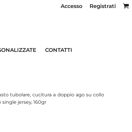
Accesso
Registrati
SE RISTORAZIONE
SONALIZZATE
CONTATTI
usto tubolare, cucitura a doppio ago su collo
 single jersey, 160gr