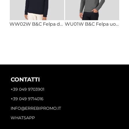
WW02W B&C Felpa donna LEGGERA girocollo Body Fit 80% cotone 20% poliestere 280gr
WU01W B&C Felpa uomo LEGGERA girocollo Classic Fit 80% cotone 20% poliestere 280gr
CONTATTI
+39 049 9703901
+39 049 9714016
INFO@ERREBIPROMO.IT
WHATSAPP