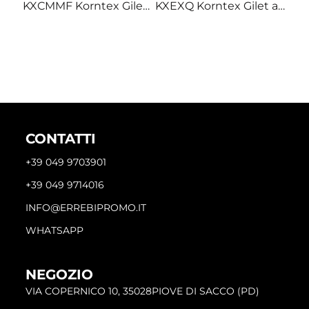
KXCMMF Korntex Gilet alta visibilità multitasche tessuto traforato
KXEXQ Korntex Gilet ad alta visibilità tessuto traforato multitasche porta badge
CONTATTI
+39 049 9703901
+39 049 9714016
INFO@ERREBIPROMO.IT
WHATSAPP
NEGOZIO
VIA COPERNICO 10, 35028PIOVE DI SACCO (PD)