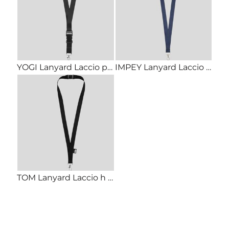
YOGI Lanyard Laccio porta badge in poliestere h 2,5 cm con sgancio di sicureza e fibbia staccabile
IMPEY Lanyard Laccio h 2 cm con moschettone per attaccare badge o chiavi
TOM Lanyard Laccio h 2cm in PET riciclato con sgancio di sicurezza e moschettone