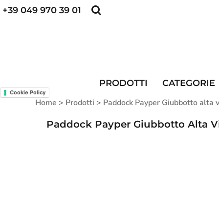
+39 049 970 39 01
POLO PERSONALIZZATE
FELPE PERSONALI
POLO PERSONALIZZATE
PRODOTTI
FELPE PERSONALIZZATE
CATEGORIE
CAPPELLINI PERSONALIZZATI
CATEGORIE
KIT DIVISA DA LAVORO
ALTA VISIBILITA'
PRODOTTI
CATEGORIE
MAGLIETTE PERSONALIZZATE
DIVISE RISTORAZIONE
Cookie Policy
Home
>
Prodotti
>
Paddock Payper Giubbotto alta v
CONTATTI
Paddock Payper Giubbotto Alta Vis
ACCESSO
REGISTRATI
CARRELLO: 0 ARTICOLO