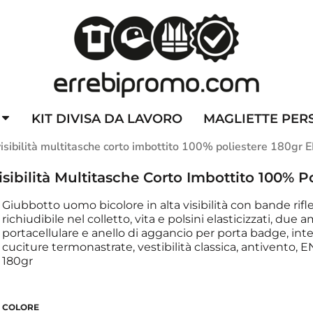
ZZATE
CAPPELLINI PERSONALIZZATI
ALTA VISIBILITA'
DIVI
KIT DIVISA DA LAVORO
MAGLIETTE PER
isibilità multitasche corto imbottito 100% poliestere 180gr 
ibilità Multitasche Corto Imbottito 100% Po
Giubbotto uomo bicolore in alta visibilità con bande rifl
richiudibile nel colletto, vita e polsini elasticizzati, due
portacellulare e anello di aggancio per porta badge, int
cuciture termonastrate, vestibilità classica, antivento, E
180gr
COLORE