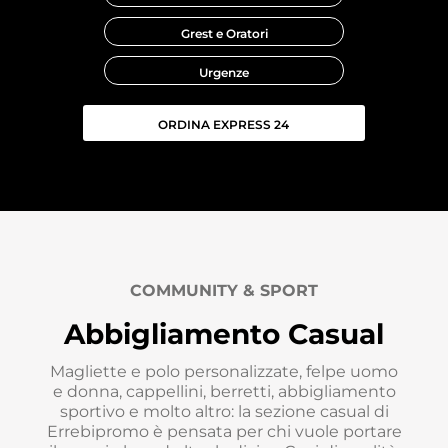
Grest e Oratori
Urgenze
ORDINA EXPRESS 24
COMMUNITY & SPORT
Abbigliamento Casual
Magliette e polo personalizzate, felpe uomo
e donna, cappellini, berretti, abbigliamento
sportivo e molto altro: la sezione casual di
Errebipromo è pensata per chi vuole portare