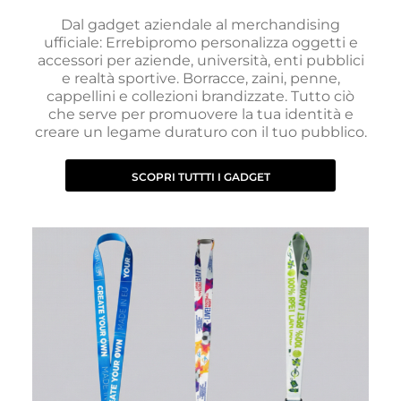
Dal gadget aziendale al merchandising
ufficiale: Errebipromo personalizza oggetti e
accessori per aziende, università, enti pubblici
e realtà sportive. Borracce, zaini, penne,
cappellini e collezioni brandizzate. Tutto ciò
che serve per promuovere la tua identità e
creare un legame duraturo con il tuo pubblico.
SCOPRI TUTTTI I GADGET