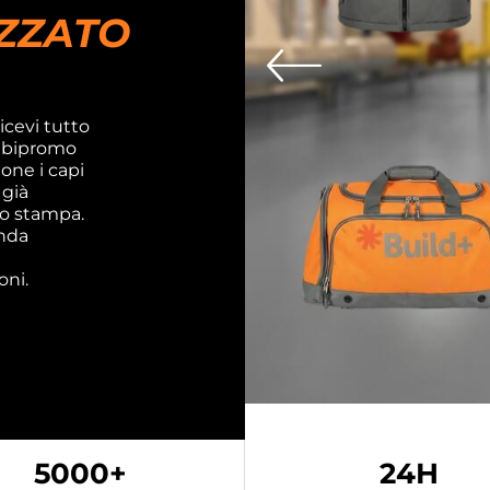
ZZATO
ricevi tutto
rrebipromo
one i capi
 già
 o stampa.
enda
e
oni.
5000+
24H